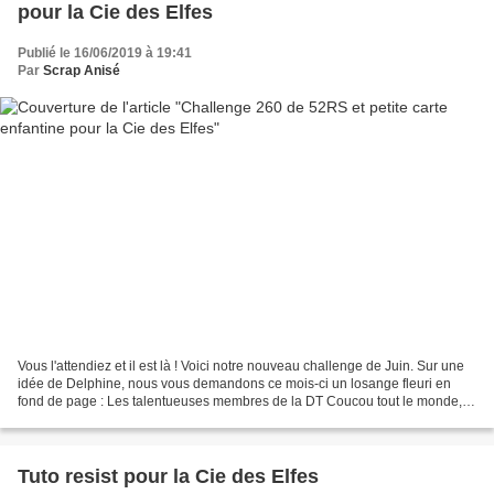
pour la Cie des Elfes
Publié le 16/06/2019 à 19:41
Par
Scrap Anisé
Vous l'attendiez et il est là ! Voici notre nouveau challenge de Juin. Sur une
idée de Delphine, nous vous demandons ce mois-ci un losange fleuri en
fond de page : Les talentueuses membres de la DT Coucou tout le monde,
Un petit post en cette fin de week-end...
Tuto resist pour la Cie des Elfes