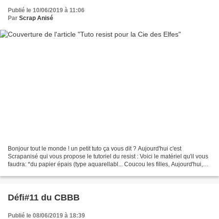
Publié le 10/06/2019 à 11:06
Par
Scrap Anisé
Bonjour tout le monde ! un petit tuto ça vous dit ? Aujourd'hui c'est
Scrapanisé qui vous propose le tutoriel du resist : Voici le matériel qu'il vous
faudra: *du papier épais (type aquarellabl... Coucou les filles, Aujourd'hui,
c'est moi qui ai la possibilité...
Défi#11 du CBBB
Publié le 08/06/2019 à 18:39