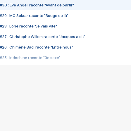
#30 : Eve Angeli raconte "Avant de partir"
#29 : MC Solaar raconte "Bouge de là"
28 : Lorie raconte "Je vais vite"
#27 : Christophe Willem raconte "Jacques a dit"
#26 : Chimène Badi raconte "Entre nous"
#25 : Indochine raconte "3e sexe"
#24 : Zaho raconte "C'est chelou"
#23 : Patrick Bruel raconte "Au café des délices"
#22 : Kyo raconte "Le chemin"
#21 : Nolwenn Leroy raconte "Cassé"
#20 : Patrick Hernandez raconte "Born to be alive"
#19 : Lorie raconte "Près de moi"