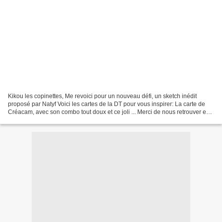
Kikou les copinettes, Me revoici pour un nouveau défi, un sketch inédit
proposé par Natyf Voici les cartes de la DT pour vous inspirer: La carte de
Créacam, avec son combo tout doux et ce joli ... Merci de nous retrouver en
ce beau mois de Vous vous l'approprierez...