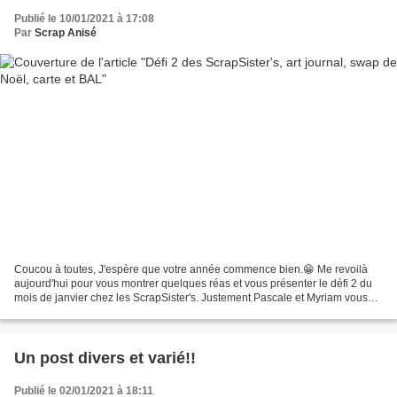
Publié le 10/01/2021 à 17:08
Par
Scrap Anisé
Coucou à toutes, J'espère que votre année commence bien.😁 Me revoilà
aujourd'hui pour vous montrer quelques réas et vous présenter le défi 2 du
mois de janvier chez les ScrapSister's. Justement Pascale et Myriam vous
ont concocté une dictée de page. Vous...
Un post divers et varié!!
Publié le 02/01/2021 à 18:11