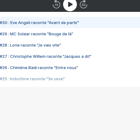
#30 : Eve Angeli raconte "Avant de partir"
#29 : MC Solaar raconte "Bouge de là"
28 : Lorie raconte "Je vais vite"
#27 : Christophe Willem raconte "Jacques a dit"
#26 : Chimène Badi raconte "Entre nous"
#25 : Indochine raconte "3e sexe"
#24 : Zaho raconte "C'est chelou"
#23 : Patrick Bruel raconte "Au café des délices"
#22 : Kyo raconte "Le chemin"
#21 : Nolwenn Leroy raconte "Cassé"
#20 : Patrick Hernandez raconte "Born to be alive"