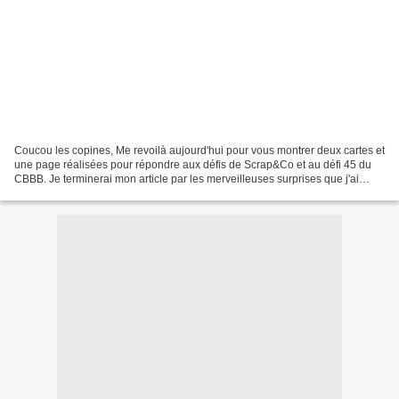
Coucou les copines, Me revoilà aujourd'hui pour vous montrer deux cartes et
une page réalisées pour répondre aux défis de Scrap&Co et au défi 45 du
CBBB. Je terminerai mon article par les merveilleuses surprises que j'ai
reçues. D'ores et déjà, un grand...