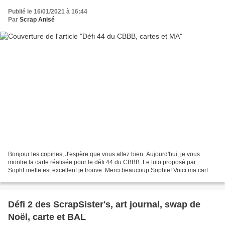
Publié le 16/01/2021 à 16:44
Par
Scrap Anisé
Bonjour les copines, J'espère que vous allez bien. Aujourd'hui, je vous
montre la carte réalisée pour le défi 44 du CBBB. Le tuto proposé par
SophFinette est excellent je trouve. Merci beaucoup Sophie! Voici ma carte:
Sur le forum de MIXEDMEDIAFRANCE,...
Défi 2 des ScrapSister's, art journal, swap de
Noël, carte et BAL