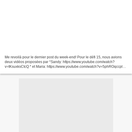
Me revoilà pour le dernier post du week-end! Pour le défi 15, nous avions
deux vidéos proposées par *Sandy: https://www.youtube.com/watch?
v=tKsuxksCtcQ * et Maria: https://www.youtube.com/watch?v=5phROqccplM
J'ai réalisé un diaporama de nos productions....