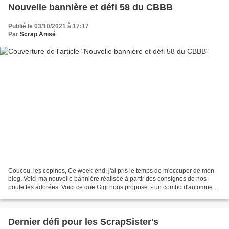
Nouvelle bannière et défi 58 du CBBB
Publié le 03/10/2021 à 17:17
Par
Scrap Anisé
Coucou, les copines, Ce week-end, j'ai pris le temps de m'occuper de mon
blog. Voici ma nouvelle bannière réalisée à partir des consignes de nos
poulettes adorées. Voici ce que Gigi nous propose: - un combo d'automne :
Jaune , orange, rouge , marron -...
Dernier défi pour les ScrapSister's