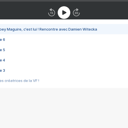
bey Maguire, c'est lui ! Rencontre avec Damien Witecka
e 6
e 5
e 4
e 3
s créatrices de la VF !
e 2
e 1
e Mektoub My Love arrive enfin ! Rencontre avec Shaïn Boumedine et Sal
i : après Toni en famille