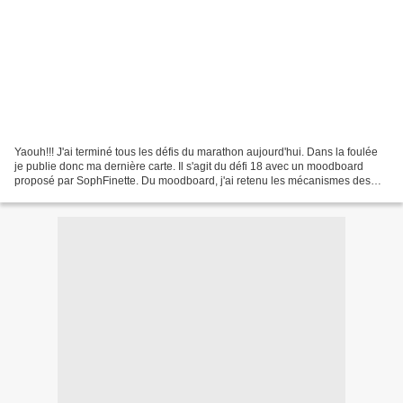
Yaouh!!! J'ai terminé tous les défis du marathon aujourd'hui. Dans la foulée
je publie donc ma dernière carte. Il s'agit du défi 18 avec un moodboard
proposé par SophFinette. Du moodboard, j'ai retenu les mécanismes des
horloges, le côté urbain (briques),...