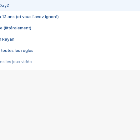
 DayZ
 a 13 ans (et vous l'avez ignoré)
e (littéralement)
im Rayan
 toutes les règles
s les jeux vidéo
us choquant de Rockstar ? - Le scandale BULLY
e plus moche de Steam
du RÊVE tourne au CAUCHEMAR
pendant 8 heures
it… à tort
umiliés par un jeu vidéo